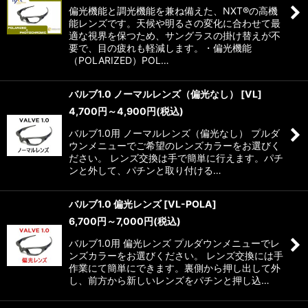
偏光機能と調光機能を兼ね備えた、NXT®の高機
能レンズです。天候や明るさの変化に合わせて最
適な視界を保つため、サングラスの掛け替えが不
要で、目の疲れも軽減します。・偏光機能
（POLARIZED）POL…
バルブ1.0 ノーマルレンズ（偏光なし）
[
VL
]
4,700
円
～4,900
円
(税込)
バルブ1.0用 ノーマルレンズ（偏光なし） プルダ
ウンメニューでご希望のレンズカラーをお選びく
ださい。 レンズ交換は手で簡単に行えます。パチ
ンと外して、パチンと取り付ける…
バルブ1.0 偏光レンズ
[
VL-POLA
]
6,700
円
～7,000
円
(税込)
バルブ1.0用 偏光レンズ プルダウンメニューでレ
ンズカラーをお選びください。 レンズ交換には手
作業にて簡単にできます。裏側から押し出して外
し、前方から新しいレンズをパチンと押し込…