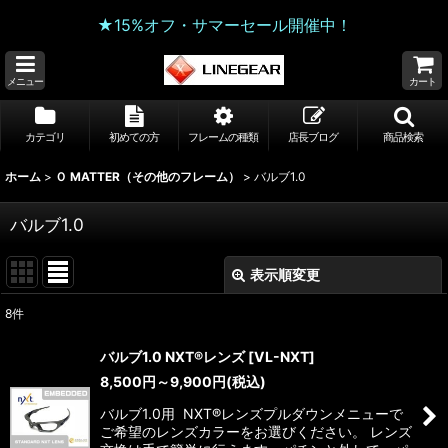
★15%オフ・サマーセール開催中！
メニュー
カート
カテゴリ
初めての方
フレームの種類
店長ブログ
商品検索
ホーム
>
Ｏ MATTER（その他のフレーム）
>
バルブ1.0
バルブ1.0
表示順変更
閉じる
8
件
表示数
:
バルブ1.0 NXT®レンズ
[
VL-NXT
]
8,500
円
～9,900
円
(税込)
並び順
:
バルブ1.0用 NXT®レンズプルダウンメニューで
ご希望のレンズカラーをお選びください。 レンズ
絞り込む