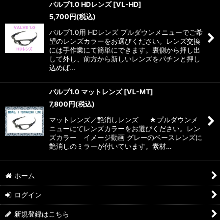
バルブ1.0 HDレンズ
[
VL-HD
]
5,700
円
(税込)
バルブ1.0用 HDレンズ プルダウンメニューでご希
望のレンズカラーをお選びください。レンズ交換
には手作業にて簡単にできます。裏側から押し出
して外し、前方から新しいレンズをパチンと押し
込めば…
バルブ1.0 マットレンズ
[
VL-MT
]
7,800
円
(税込)
マットレンズ／艶消しレンズ ★プルダウンメ
ニューにてレンズカラーをお選びください。レン
ズカラー イメージ動画 グレーのベースレンズに
艶消しのミラーが付いています。素材…
ホーム
ログイン
新規登録はこちら