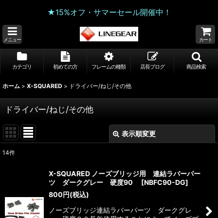
★15%オフ・サマーセール開催中！
メニュー
カート
カテゴリ
初めての方
フレームの種類
店長ブログ
商品検索
ホーム
>
X-SQUARED
>
ドライバー/ねじ/その他
ドライバー/ねじ/その他
表示順変更
閉じる
14
件
表示数
:
X-SQUARED ノーズブリッジ用 連結ラバーパー
ツ ダークグレー 硬度90
[
NBFC90-DG
]
並び順
:
800
円
(税込)
ノーズブリッジ連結ラバーパーツ ダークグレ
絞り込む