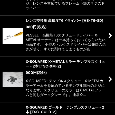
ジ、レンズを留めているフレーム下部のネジのド
ライバー…
レンズ交換用 高精度T6ドライバー
[
VE-T6-SD
]
980
円
(税込)
VESSEL 高機能T6スクリュードライバー X-
METALオーナーには一本持っておいてもらいたい
商品です。 小型のトルクスドライバーは先端の焼
きが甘く、すぐに削れてしまうものがあ…
X-SQUARED X-METALカラー テンプルスクリュ
ー - 2本
[
TSC-XM-2
]
900
円
(税込)
X-SQUARED- テンプルスクリュー - X-METALカ
ラーアームをを留めているテンプル部分のネジに
なります。スクリューのカラーはX-METALフレー
ムと同じダークグレーです。通常X-…
X-SQUARED ゴールド テンプルスクリュー - 2
本
[
TSC-GOLD-2
]