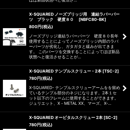
X-SQUARED ノーズブリッジ用 連結ラバーパー
ツ ブラック 硬度８０
[
NBFC80-BK
]
800
円
(税込)
ノーズブリッジ連結ラバーパーツ 硬度８０長年
使用することによってノーズブリッジ内部のラバ
ーパーツが劣化し、ガタガタと緩みが出てきま
す。 このパーツを交換することによってほぼ新品
状態へと復活させることが…
X-SQUARED テンプルスクリュー - 2本
[
TSC-2
]
780
円
(税込)
X-SQUARED- テンプルスクリューアームをを留め
ているテンプル部分のネジになります。2本１セ
ット以下のフレームに使用することができます。
ジュリエット、X－METAL XX、マーズ、X-…
X-SQUARED オービタルスクリュー 2本
[
SC-2
]
780
円
(税込)