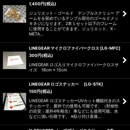
1,400
円
(税込)
ジュリエット - ゴールド テンプルスクリュー ア
ームをを留めているテンプル部分のゴールドメッ
キネジになります。2本１セット以下のフレーム
に使用することができます。ジュリエット、X－
META…
LINEGEAR マイクロファイバークロス
[
LG-MFC
]
300
円
(税込)
LINEGEAR ロゴ入りマイクロファイバークロスサ
イズ 18cm × 15cm
LINEGEAR ロゴステッカー
[
LG-STK
]
150
円
(税込)
LINEGEAR ロゴステッカーUVカット機能付きのス
テッカーで、屋外での使用も可能です。（対候性
の目安：屋外4年相当） 車などにも使用可能。水
などに強い仕様です。 ※貼り付け直後…