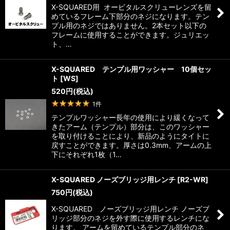
X-SQUARED用 オービタルスクリューレンズを留
めているフレーム下部分のネジになります。テン
プル用のネジではありません。2本セット以下の
フレームに使用することができます。ジュリエッ
ト、…
X-SQUARED テンプル用ワッシャー 10個セッ
ト
[
WS
]
520
円
(税込)
1
件
テンプルワッシャー長年の使用により緩くなって
きたアーム（テンプル）部分は、このワッシャー
を取り付けることにより、新品のようにタイトに
戻すことができます。厚さは0.3mm、アームの上
下にそれぞれ1枚（1…
X-SQUARED ノーズブリッジ用レンチ
[
R2-WR
]
750
円
(税込)
X-SQUARED ノーズブリッジ用レンチ ノーズブ
リッジ部分のネジを外す際に使用するレンチにな
ります。 アームを留めているテンプル部分のネ