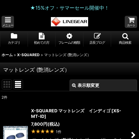
★15%オフ・サマーセール開催中！
メニュー
カート
カテゴリ
初めての方
フレームの種類
店長ブログ
商品検索
ホーム
>
X-SQUARED
>
マットレンズ (艶消レンズ）
マットレンズ (艶消レンズ）
表示順変更
閉じる
2
件
表示数
:
X-SQUARED マットレンズ インディゴ
[
XS-
MT-ID
]
並び順
:
7,800
円
(税込)
1
件
絞り込む