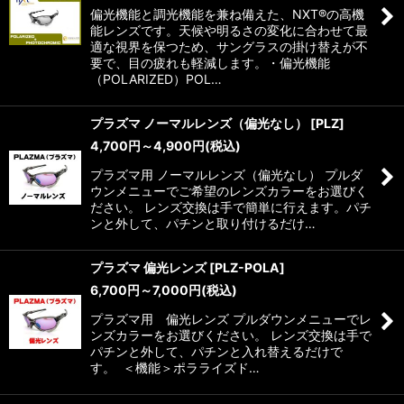
偏光機能と調光機能を兼ね備えた、NXT®の高機
能レンズです。天候や明るさの変化に合わせて最
適な視界を保つため、サングラスの掛け替えが不
要で、目の疲れも軽減します。・偏光機能
（POLARIZED）POL…
プラズマ ノーマルレンズ（偏光なし）
[
PLZ
]
4,700
円
～4,900
円
(税込)
プラズマ用 ノーマルレンズ（偏光なし） プルダ
ウンメニューでご希望のレンズカラーをお選びく
ださい。 レンズ交換は手で簡単に行えます。パチ
ンと外して、パチンと取り付けるだけ…
プラズマ 偏光レンズ
[
PLZ-POLA
]
6,700
円
～7,000
円
(税込)
プラズマ用 偏光レンズ プルダウンメニューでレ
ンズカラーをお選びください。 レンズ交換は手で
パチンと外して、パチンと入れ替えるだけで
す。 ＜機能＞ポラライズド…