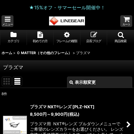
★15%オフ・サマーセール開催中！
メニュー
カート
カテゴリ
初めての方
フレームの種類
店長ブログ
商品検索
ホーム
>
Ｏ MATTER（その他のフレーム）
>
プラズマ
プラズマ
表示順変更
閉じる
8
件
表示数
:
プラズマ NXT®レンズ
[
PLZ-NXT
]
8,500
円
～9,900
円
(税込)
並び順
:
プラズマ用 NXT®レンズ プルダウンメニューで
ご希望のレンズカラーをお選びください。 レンズ
絞り込む