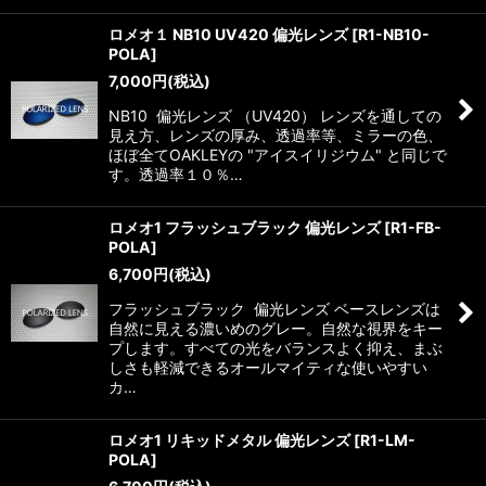
ロメオ１ NB10 UV420 偏光レンズ
[
R1-NB10-
POLA
]
7,000
円
(税込)
NB10 偏光レンズ （UV420） レンズを通しての
見え方、レンズの厚み、透過率等、ミラーの色、
ほぼ全てOAKLEYの "アイスイリジウム" と同じで
す。透過率１０％…
ロメオ1 フラッシュブラック 偏光レンズ
[
R1-FB-
POLA
]
6,700
円
(税込)
フラッシュブラック 偏光レンズ ベースレンズは
自然に見える濃いめのグレー。自然な視界をキー
プします。すべての光をバランスよく抑え、まぶ
しさも軽減できるオールマイティな使いやすい
カ…
ロメオ1 リキッドメタル 偏光レンズ
[
R1-LM-
POLA
]