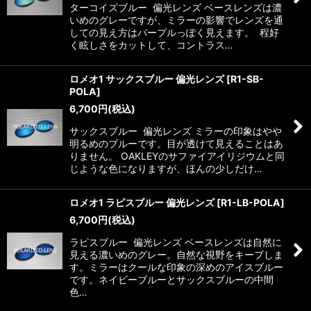
ターコイズブルー 偏光レンズ ベースレンズは濃
いめのグレーですが、ミラーの影響でレンズを通
しての見え方はパープルっぽく見えます。 程好
く眩しさをカットして、コントラス…
ロメオ1 サックスブルー 偏光レンズ
[
R1-SB-
POLA
]
6,700
円
(税込)
サックスブルー 偏光レンズ ミラーの印象はやや
明るめのブルーです。目が透けて見えることはあ
りません。 OAKLEYのサファイアイリジウムと同
じような色になりますが、ほんの少しだけ…
ロメオ1 ラピスブルー 偏光レンズ
[
R1-LB-POLA
]
6,700
円
(税込)
ラピスブルー 偏光レンズ ベースレンズは自然に
見える濃いめのグレー。自然な視野をキープしま
す。ミラーはクールな印象の深めのアイスブルー
です。ネイビーブルーとサックスブルーの中間
色…