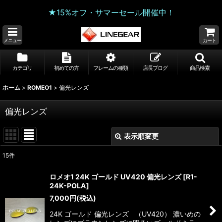
★15%オフ・サマーセール開催中！
メニュー
カート
カテゴリ
初めての方
フレームの種類
店長ブログ
商品検索
ホーム
>
ROMEO1
>
偏光レンズ
偏光レンズ
表示順変更
閉じる
15
件
表示数
:
ロメオ1 24K ゴールド UV420 偏光レンズ
[
R1-
24K-POLA
]
並び順
:
7,000
円
(税込)
24K ゴールド 偏光レンズ （UV420） 濃いめの
絞り込む