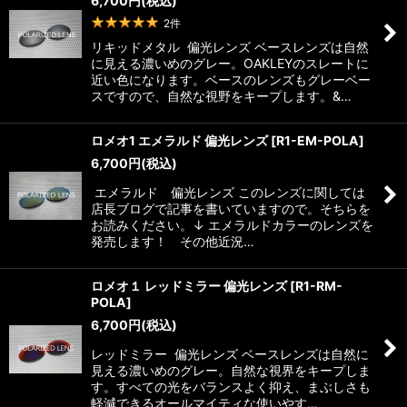
6,700
円
(税込)
2
件
リキッドメタル 偏光レンズ ベースレンズは自然
に見える濃いめのグレー。OAKLEYのスレートに
近い色になります。ベースのレンズもグレーベー
スですので、自然な視野をキープします。&…
ロメオ1 エメラルド 偏光レンズ
[
R1-EM-POLA
]
6,700
円
(税込)
エメラルド 偏光レンズ このレンズに関しては
店長ブログで記事を書いていますので。そちらを
お読みください。↓ エメラルドカラーのレンズを
発売します！ その他近況…
ロメオ１ レッドミラー 偏光レンズ
[
R1-RM-
POLA
]
6,700
円
(税込)
レッドミラー 偏光レンズ ベースレンズは自然に
見える濃いめのグレー。自然な視界をキープしま
す。すべての光をバランスよく抑え、まぶしさも
軽減できるオールマイティな使いやす…