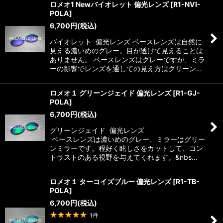
ロメオ1 Newバイオレット 偏光レンズ
[
R1-NVI-
POLA
]
6,700
円
(税込)
バイオレット 偏光レンズ ベースレンズは自然に
見える濃いめのグレー。目が透けて見えることは
ありません。 ベースレンズはグレーですが、ミラ
ーの影響でレンズを通しての見え方はグリーン…
ロメオ１ グリーンジェイド 偏光レンズ
[
R1-GJ-
POLA
]
6,700
円
(税込)
グリーンジェイド 偏光レンズ
ベースレンズは濃いめのグレー、ミラーはグリー
ンミラーです。程好く眩しさをカットして、コン
トラストのある視野を与えてくれます。&nbs…
ロメオ１ ターコイズブルー 偏光レンズ
[
R1-TB-
POLA
]
6,700
円
(税込)
1
件