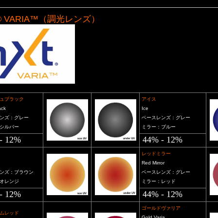
® VARIA™（調光レンズ）
ュブラック
アイス
ack
Ice
ンズ：グレー
ベースレンズ：グレー
シルバー
ミラー：ブルー
- 12%
44% - 12%
レッドミラー
Red Mirror
ンズ：ブラウン
ベースレンズ：グレー
オレンジ
ミラー：レッド
- 12%
44% - 12%
ゴールドヴァリア
ムレッド
Gold Varia