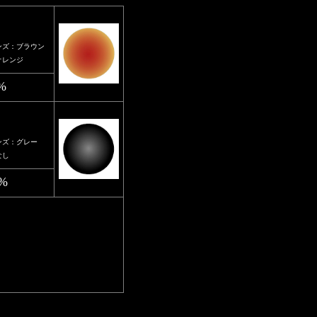
ンズ：ブラウン
オレンジ
%
ンズ：グレー
なし
0%