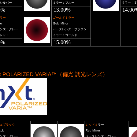
ミラー：オ
シルバー
ミラー：ブルー
0%
13.00%
14.00
ラー
ゴールドミラー
or
Gold Mirror
ンズ：グレー
ベースレンズ：ブラウン
レッド
ミラー：ゴールド
0%
15.00%
® POLARIZED VARIA™（偏光 調光レンズ）
ッシュブラック
レッドミ
ラー
ack
Red Mirror
ンズ：グレー
ベースレンズ：グレー