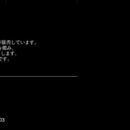
製作販売しています。
を鑑み、
トします。
です。
03