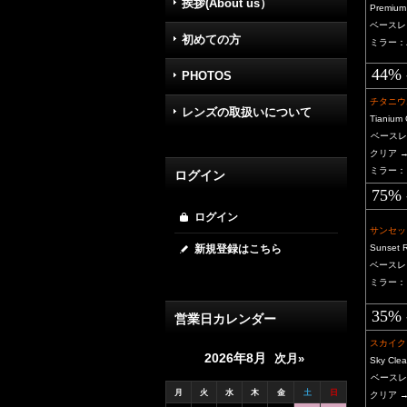
挨拶(About us）
Premium
ベースレ
初めての方
ミラー：
44% 
PHOTOS
チタニウ
レンズの取扱いについて
Tianium 
ベースレ
クリア →
ミラー：
ログイン
75% 
ログイン
サンセッ
新規登録はこちら
Sunset 
ベースレ
ミラー：
35% 
営業日カレンダー
スカイク
2026年8月
次月»
Sky Clea
ベース
月
火
水
木
金
土
日
クリア 