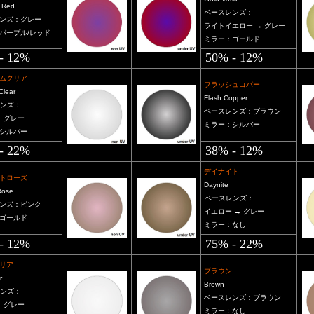
 Red
ベースレンズ：
ンズ：グレー
ライトイエロー → グレー
パープル/レッド
ミラー：ゴールド
- 12%
50% - 12%
ムクリア
フラッシュコパー
Clear
Flash Copper
ンズ：
ベースレンズ：ブラウン
 グレー
ミラー：シルバー
シルバー
- 22%
38% - 12%
デイナイト
トローズ
Daynite
Rose
ベースレンズ：
ンズ：ピンク
イエロー → グレー
ゴールド
ミラー：なし
- 12%
75% - 22%
リア
ブラウン
r
Brown
レンズ：
ベースレンズ：ブラウン
→ グレー
ミラー：なし