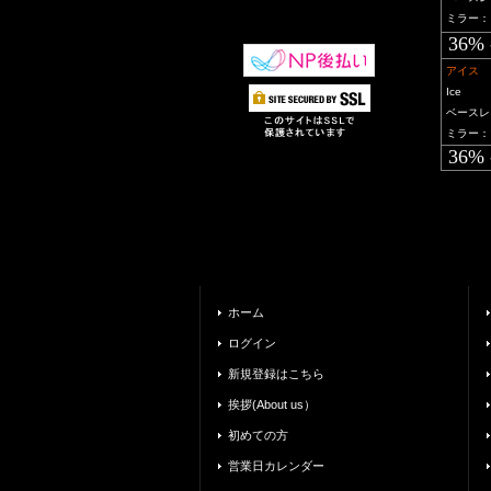
ミラー：
36% 
アイス
Ice
ベースレ
ミラー：
36% 
ホーム
ログイン
新規登録はこちら
挨拶(About us）
初めての方
営業日カレンダー