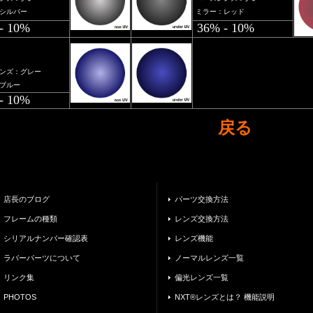
シルバー
ミラー：レッド
- 10%
36% - 10%
ンズ：グレー
ブルー
- 10%
戻る
店長のブログ
パーツ交換方法
フレームの種類
レンズ交換方法
シリアルナンバー確認表
レンズ機能
ラバーパーツについて
ノーマルレンズ一覧
リンク集
偏光レンズ一覧
PHOTOS
NXT®レンズとは？ 機能説明