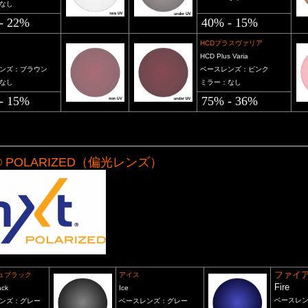
なし
- 22%
40% - 15%
HCDプラスヴァリア
HCD Plus Varia
ンズ：ブラウン
ベースレンズ：ピンク
なし
ミラー：なし
- 15%
75% - 36%
® POLARIZED（偏光レンズ）
ファイ
シュブラック
アイス
Fire
ack
Ice
ベースレ
ンズ：グレー
ベースレンズ：グレー