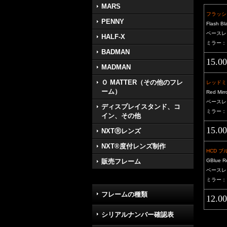
MARS
フラッシ
PENNY
Flash Bl
ベースレ
HALF-X
ミラー：
BADMAN
15.0
MADMAN
Ｏ MATTER（その他のフレ
レッドミ
ーム）
Red Mirr
ベースレ
ディスプレイスタンド、コ
ミラー：
イン、その他
15.0
NXTⓇレンズ
NXT®度付レンズ制作
HCD 
GBlue R
販売フレーム
ベースレ
ミラー：
フレームの種類
12.0
シリアルナンバー確認表