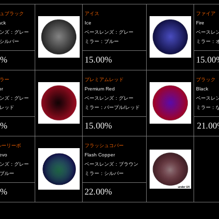
ュブラック
アイス
ファイア
ack
Ice
Fire
ンズ：グレー
ベースレンズ：グレー
ベースレ
シルバー
ミラー：ブルー
ミラー：
0%
15.00%
15.00
ラー
プレミアムレッド
ブラック
or
Premium Red
Black
ンズ：グレー
ベースレンズ：グレー
ベースレ
レッド
ミラー：パープル/レッド
ミラー：
0%
15.00%
21.0
ブルーリーボ
フラッシュコパー
evo
Flash Copper
ンズ：グレー
ベースレンズ：ブラウン
ブルー
ミラー：シルバー
0%
22.00%