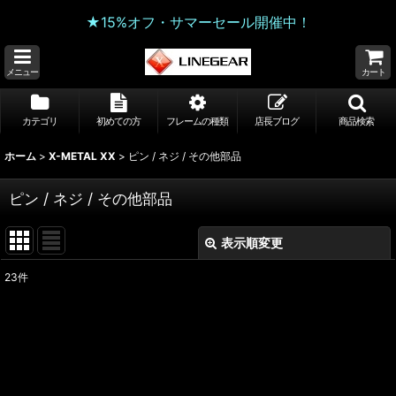
★15%オフ・サマーセール開催中！
メニュー
カート
カテゴリ
初めての方
フレームの種類
店長ブログ
商品検索
ホーム
>
X-METAL XX
>
ピン / ネジ / その他部品
ピン / ネジ / その他部品
表示順変更
閉じる
23
件
表示数
:
並び順
:
絞り込む