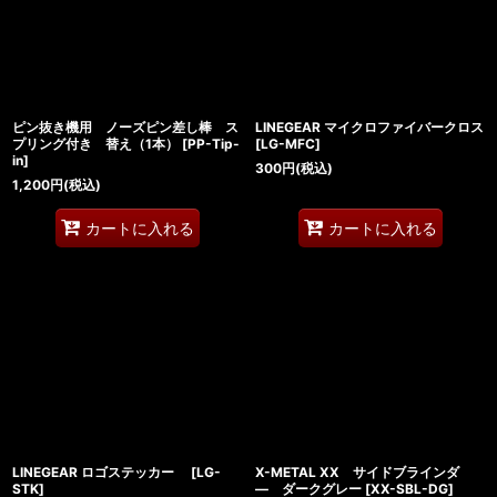
ピン抜き機用 ノーズピン差し棒 ス
LINEGEAR マイクロファイバークロス
プリング付き 替え（1本）
[
PP-Tip-
[
LG-MFC
]
in
]
300
円
(税込)
1,200
円
(税込)
カートに入れる
カートに入れる
LINEGEAR ロゴステッカー
[
LG-
X-METAL XX サイドブラインダ
STK
]
― ダークグレー
[
XX-SBL-DG
]