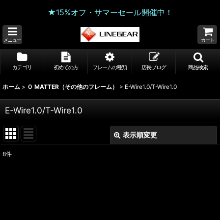
★15%オフ・サマーセール開催中！
メニュー
カート
カテゴリ
初めての方
フレームの種類
店長ブログ
商品検索
ホーム
>
Ｏ MATTER（その他のフレーム）
>
E-Wire1.0/T-Wire1.0
E-Wire1.0/T-Wire1.0
表示順変更
閉じる
8
件
表示数
:
並び順
:
絞り込む