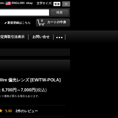
tes
:
ENGLISH
ebay
文字サイズ
:
0
カートの中身
新規登録はこちら
特定商取引法表示
お問い合せ
T-Wire 偏光レンズ
[
EW/TW-POLA
]
:
6,700円～7,000円
(税込)
より価格が変わる場合もあります。
5.00
2
件のレビュー