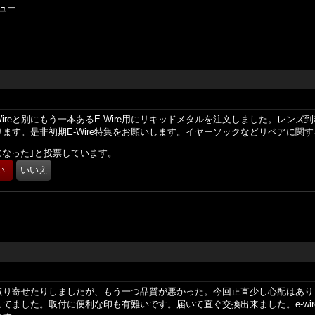
ュー
ireと別にもう一本あるE-Wire用にリキッドメタルを注文しました。レン
ます。是非初期E-Wire特集をお願いします。イヤーソックなどリペアに関
になった｣と投票しています。
取り寄せたりしましたが、もう一つ品質が悪かった。今回正直少し心配はあり
てました。取付に便利な印も有難いです。届いて直ぐ交換出来ました。e-wi