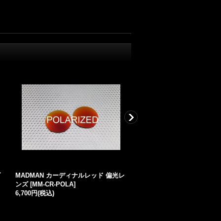
ズ
MADMAN カーディナルレッド 偏光レ
第1世代 初期レーシングジャ
ンズ
[
MM-CR-POLA
]
ーマルレンズ（偏光なし） 
6,700円
(税込)
タイプ
[
RJ1V
]
5,700円
～
5,900円
(税込)