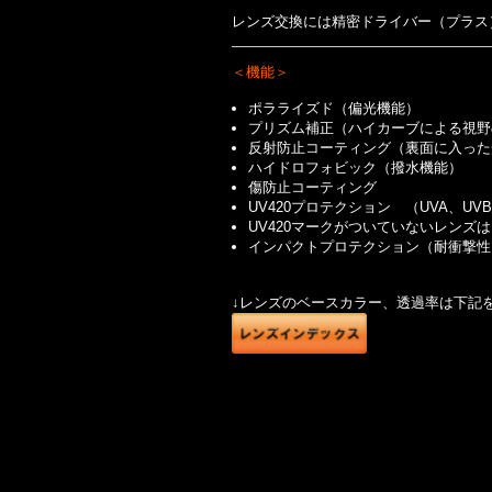
レンズ交換には精密ドライバー（プラス
＜機能＞
ポラライズド（偏光機能）
プリズム補正（ハイカーブによる視野
反射防止コーティング（裏面に入った
ハイドロフォビック（撥水機能）
傷防止コーティング
UV420プロテクション （UVA、U
UV420マークがついていないレンズは
インパクトプロテクション（耐衝撃性
↓レンズのベースカラー、透過率は下記