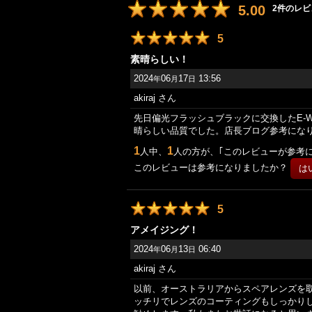
5.00
2
件のレビ
5
素晴らしい！
2024
06
17
13:56
年
月
日
akiraj
さん
先日偏光フラッシュブラックに交換したE-W
晴らしい品質でした。店長ブログ参考になり
1
1
人中、
人の方が、｢このレビューが参考
このレビューは参考になりましたか？
5
アメイジング！
2024
06
13
06:40
年
月
日
akiraj
さん
以前、オーストラリアからスペアレンズを
ッチリでレンズのコーティングもしっかりし