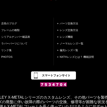
店長のブログ
パーツ交換方法
フレームの種類
レンズ交換方法
シリアルナンバー確認表
レンズ機能
ラバーパーツについて
ノーマルレンズ一覧
リンク集
偏光レンズ一覧
PHOTOS
NXT®レンズとは？ 機能説明
スマートフォンサイト
OAKLEY X-METALシリーズのカスタムレンズ、その他パーツを
ズの廃盤に伴い故障の際のパーツの交換、修理等が困難な状況
後もX-METALフレームを長く使っていただけるようにサポー