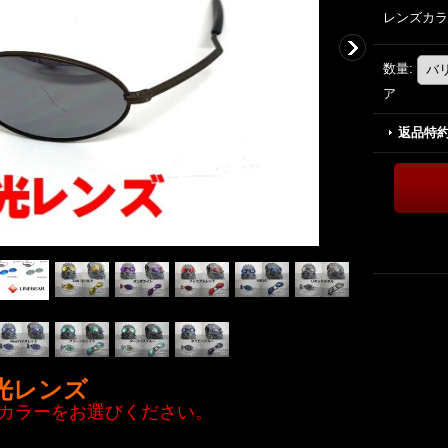
レンズカラ
数量
:
ア
返品特
光
レンズ
カラーをお選びください。