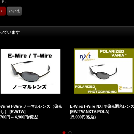
ます。
っています
-Wire/T-Wire ノーマルレンズ（偏光
E-Wire/T-Wire NXT®偏光調光レン
なし）
[
EW/TW
]
[
EW/TW-NXTV-POLA
]
,700円
～
4,900円
(税込)
15,000円
(税込)