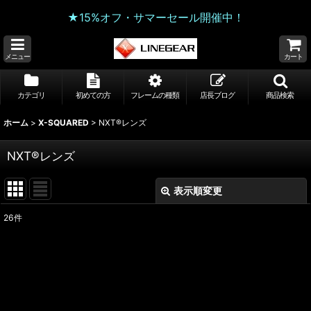
★15%オフ・サマーセール開催中！
メニュー
カート
カテゴリ
初めての方
フレームの種類
店長ブログ
商品検索
ホーム
>
X-SQUARED
>
NXT®レンズ
NXT®レンズ
表示順変更
閉じる
26
件
表示数
:
並び順
:
絞り込む