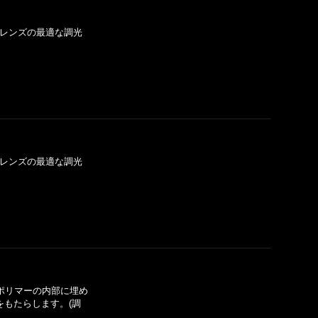
T®レンズの最適な調光
T®レンズの最適な調光
をポリマーの内部に埋め
もたらします。(調