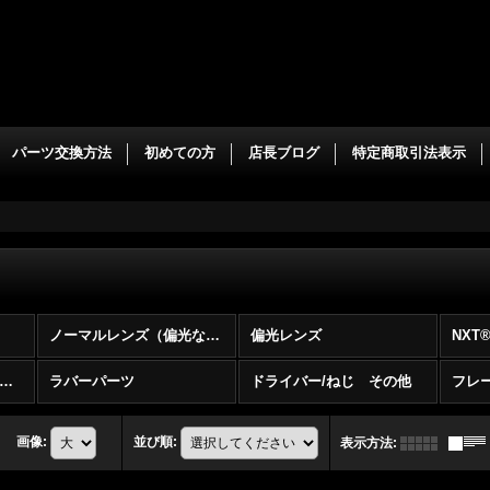
パーツ交換方法
初めての方
店長ブログ
特定商取引法表示
ノーマルレンズ（偏光なし）
偏光レンズ
NXT
マットレンズ (艶消レンズ）
ラバーパーツ
ドライバー/ねじ その他
フレ
画像
:
並び順
:
表示方法
: