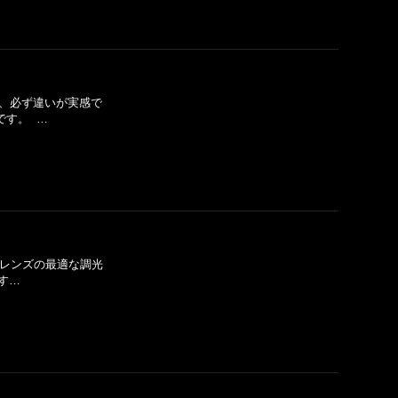
方、必ず違いが実感で
です。 …
T®レンズの最適な調光
す…