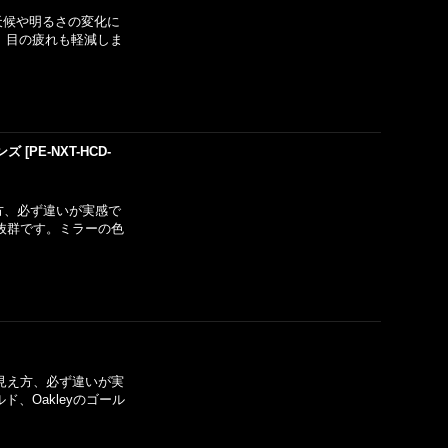
天候や明るさの変化に
、目の疲れも軽減しま
ンズ
[
PE-NXT-HCD-
方、必ず違いが実感で
抜群です。ミラーの色
な見え方、必ず違いが実
、Oakleyのゴール