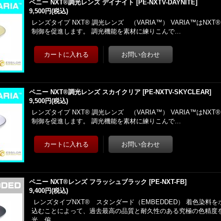
ペニー NXT®調光レンズ デイナイト
[
PE-NXTV-DAYNITE
]
9,500円
(税込)
レンズタイプ NXT® 調光レンズ （VARIA™） VARIA™はNX
制御を促進します。 調光機能を素材に練りこんで…
ペニー NXT®調光レンズ スカイクリア
[
PE-NXTV-SKYCLEAR
]
9,500円
(税込)
レンズタイプ NXT® 調光レンズ （VARIA™） VARIA™はNX
制御を促進します。 調光機能を素材に練りこんで…
ペニー NXT®レンズ フラッシュブラック
[
PE-NXT-FB
]
9,400円
(税込)
レンズタイプNXT® スタンダード（EMBEDDED） 着色染料
込むことによって、過去最高の品質と耐久性のある究極の色精度を
光、偏…