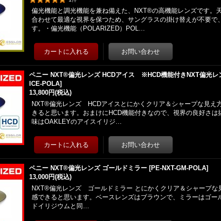
偏光機能と調光機能を兼ね備えた、NXT®の高機能レンズです。
合わせて最適な視界を保つため、サングラスの掛け替えが不要で
す。・偏光機能（POLARIZED）POL…
ペニー NXT®偏光レンズ HCDアイス ※HCD機能付きNXT偏光レ
ICE-POLA
]
13,800円
(税込)
NXT®偏光レンズ HCDアイスとにかくクリア＆シャープな見え
きると思います。おまけにHCD機能付きなので、視界の良好さは
味はOAKLEYのアイスイリジ…
ペニー NXT®偏光レンズ ゴールドミラー
[
PE-NXT-GM-POLA
]
13,000円
(税込)
NXT®偏光レンズ ゴールドミラー とにかくクリア＆シャープ
感できると思います。ベースレンズはブラウンで、ミラーはゴールド
ドイリジウムと同…