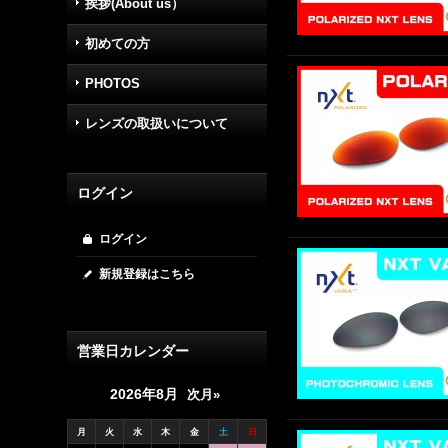
挨拶(About us）
初めての方
PHOTOS
レンズの取扱いについて
ログイン
ログイン
新規登録はこちら
営業日カレンダー
2026年8月
次月»
月
火
水
木
金
土
日