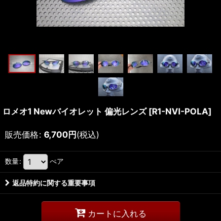
ロメオ1 Newバイオレット 偏光レンズ
[
R1-NVI-POLA
]
販売価格
:
6,700
円
(税込)
数量
:
ぺア
返品特約に関する重要事項
カートに入れる