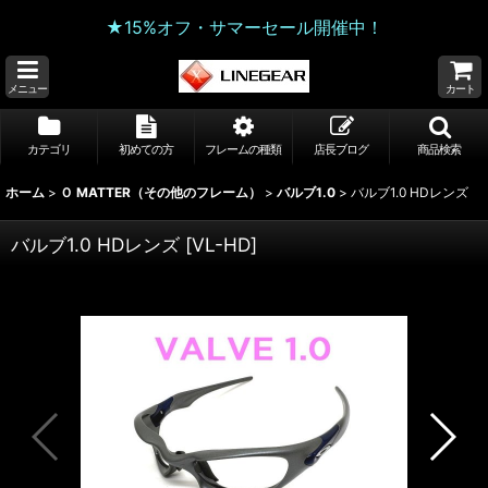
★15%オフ・サマーセール開催中！
メニュー
カート
カテゴリ
初めての方
フレームの種類
店長ブログ
商品検索
ホーム
>
Ｏ MATTER（その他のフレーム）
>
バルブ1.0
>
バルブ1.0 HDレンズ
バルブ1.0 HDレンズ
[
VL-HD
]