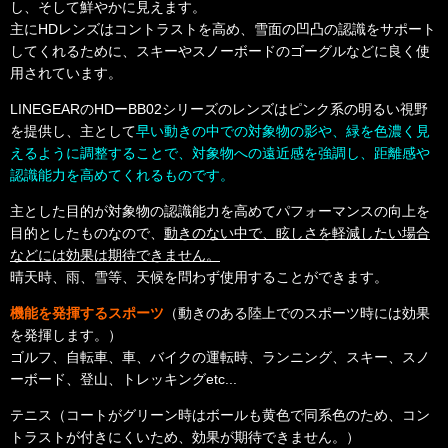
し、そして鮮やかに見えます。
主にHDレンズはコントラストを高め、雪面の凹凸の認識をサポート
してくれるために、スキーやスノーボードのゴーグルなどに良く使
用されています。
LINEGEARのHDーBB02シリーズのレンズはピンク系の明るい視野
を提供し、主として
早い動きの中での対象物の影や、緑を色濃く見
えるように調整することで、対象物への遠近感を強調し、距離感や
認識能力を高めてくれるものです。
主とした目的が対象物の認識能力を高めてパフォーマンスの向上を
目的としたものなので、
動きのない中で、眩しさを軽減したい場合
などには効果は期待できません。
晴天時、雨、雪等、天候を問わず使用することができます。
機能を発揮するスポーツ
（動きのある陸上でのスポーツ時には効果
を発揮します。）
ゴルフ、自転車、車、バイクの運転時、ランニング、スキー、スノ
ーボード、登山、トレッキングetc...
テニス（コートがグリーン時はボールも黄色で同系色のため、コン
）
トラストが付きにくいため、効果が期待できません。