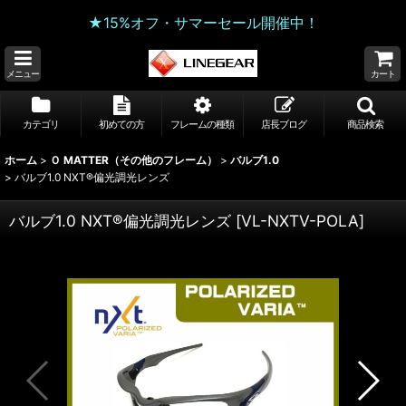
★15%オフ・サマーセール開催中！
メニュー
カート
カテゴリ
初めての方
フレームの種類
店長ブログ
商品検索
ホーム
>
Ｏ MATTER（その他のフレーム）
>
バルブ1.0
>
バルブ1.0 NXT®偏光調光レンズ
バルブ1.0 NXT®偏光調光レンズ
[
VL-NXTV-POLA
]