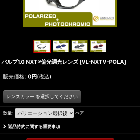
バルブ1.0 NXT®偏光調光レンズ
[
VL-NXTV-POLA
]
販売価格
:
0
円
(税込)
レンズカラー
を選択してください
数量
:
ぺア
返品特約に関する重要事項