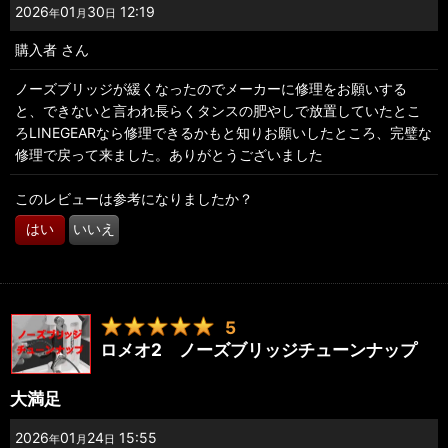
2026
01
30
12:19
年
月
日
購入者
さん
ノーズブリッジが緩くなったのでメーカーに修理をお願いする
と、できないと言われ長らくタンスの肥やしで放置していたとこ
ろLINEGEARなら修理できるかもと知りお願いしたところ、完璧な
修理で戻って来ました。ありがとうございました
このレビューは参考になりましたか？
はい
いいえ
5
ロメオ2 ノーズブリッジチューンナップ
大満足
2026
01
24
15:55
年
月
日