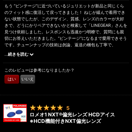
もう ”ビンテージ”に近づいているジュリエットが新品と同じくら
のフィット感に復活して戻ってきました！ ねじが緩んで着用でき
ない状態でしたが、このデザイン、質感、レンズのカラーが大好
きで、どうにかリペアできないかと検索して「LINEGEAR」さんを
見つけ依頼しました。レスポンスも迅速かつ明瞭で、質問にも親
切にお答えいただきました。”ビンテージ”になるまで愛用できそう
です。チューンナップの技術は勿論、返送の梱包も丁寧で、
「LINEGEAR」さんのお仕事に対する真摯な姿勢が感じ取れまし
...
続きを読む
た。ありがとうございました。幸せです！！
このレビューは参考になりましたか？
はい
いいえ
5
ロメオ1 NXT®偏光レンズ HCDアイス
※HCD機能付きNXT偏光レンズ