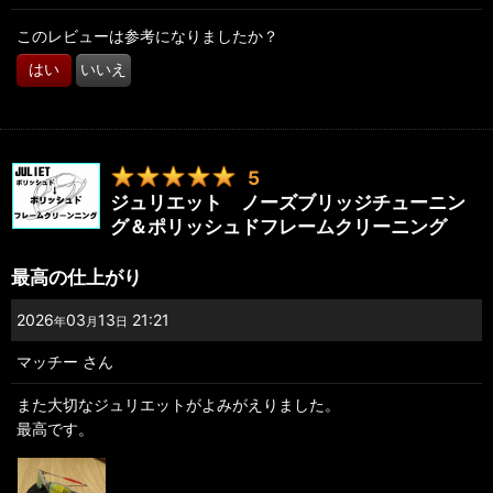
修理が完了してすぐ旅行に出たのですが、完全復活したイチロー
ジュリエットのおかげで快適な旅となりました。たぶん一生使う
このレビューは参考になりましたか？
と思います。LINEGEARさんありがとう！！
はい
いいえ
5
ジュリエット ノーズブリッジチューニン
グ＆ポリッシュドフレームクリーニング
最高の仕上がり
2026
03
13
21:21
年
月
日
マッチー
さん
また大切なジュリエットがよみがえりました。
最高です。