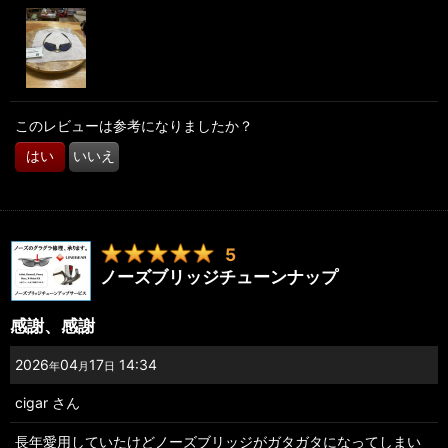
このレビューは参考になりましたか？
はい
いいえ
5
ノーズブリッジチューンナップ
感謝、感謝
2026
04
17
14:34
年
月
日
cigar
さん
長年愛用していたけどノーズブリッジがガタガタになってしまい