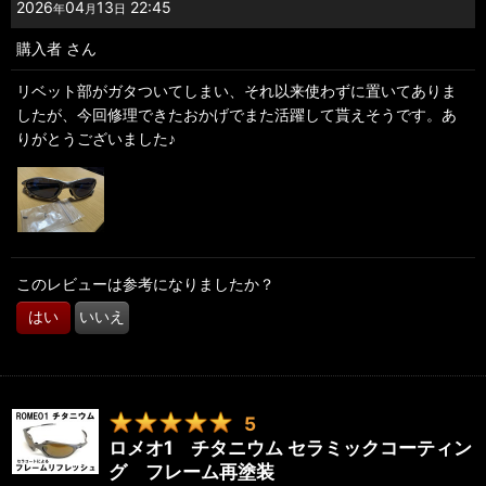
2026
04
13
22:45
年
月
日
購入者
さん
リベット部がガタついてしまい、それ以来使わずに置いてありま
したが、今回修理できたおかげでまた活躍して貰えそうです。あ
りがとうございました♪
このレビューは参考になりましたか？
はい
いいえ
5
ロメオ1 チタニウム セラミックコーティン
グ フレーム再塗装