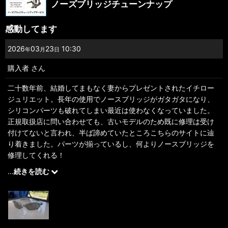
ノーズブリッジチューンナップ
感動してます
2026
03
23
10:30
年
月
日
購入者
さん
二十数年前、結婚してまもなく妻からプレゼントされたイチロー
ジュリエット。長年の使用でノースブリッジがガタガタになり、
シリコンパーツも破れてしまい最近は使わなくなっていました。
正規取扱店に問い合わせても、古いモデルのため既に修理は受け
付けてないと言われ、半ば諦めていたところこちらのサイトに辿
り着きました。パーツが揃っているし、何よりノースブリッジを
修理してくれる！
すぐさま修理依頼をして、戻ってきたイチロージュリエットを見
...
続きを読む
て本当に感動しました。全く新品同様の仕上がりで、20年間の思
い出までもが戻ってきたようでした。
修理中はノースブリッジ以外の問題点も指摘して頂いて、劣化し
ている部分は全て対応できました。フレームもピカピカになりま
した。