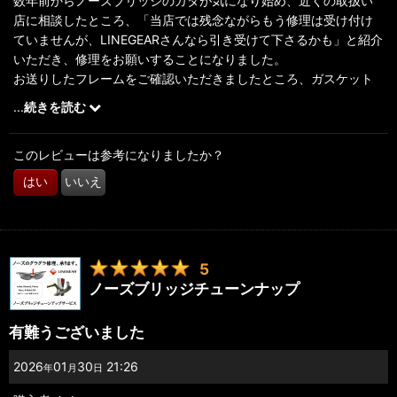
数年前からノーズブリッジのガタが気になり始め、近くの取扱い
店に相談したところ、「当店では残念ながらもう修理は受け付け
ていませんが、LINEGEARさんなら引き受けて下さるかも」と紹介
いただき、修理をお願いすることになりました。
お送りしたフレームをご確認いただきましたところ、ガスケット
の交換も必要であることを連絡いただくなど、非常に丁寧なお仕
...
続きを読む
事をされていると感じました。
修理・返送いただいたフレームの梱包もきれいで、大切に扱って
このレビューは参考になりましたか？
いただいたことがよく分かりました。梱包を解いて実際にジュリ
エットを手に取ると、新品当時を思い出させてくれるようなガタ
はい
いいえ
つきのないフレームと、細部まできれいにしていただいたことに
感激しました。
いつか子供に譲る日が来ると思いますが、きっと子供も使うこと
ができると思います。とは言え、まだまだ私の宝物、大切に大切
5
に使わせていただきます！
ノーズブリッジチューンナップ
本当にありがとうございました!大満足です！
有難うございました
2026
01
30
21:26
年
月
日