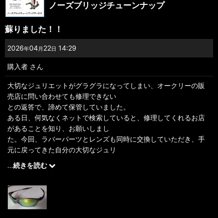
ノーズブリッジチューンナップ
星の数
:
蘇りました！！
並び順
:
2026
04
22
14:29
年
月
日
購入者
さん
絞り込む
大切なジュリエットがグラグラになってしまい、オークリーの販
売店に問い合わせても修理できない
との返答で、諦めて保管していました。
ある日、何気なくネットで検索していると、修理してくれるお店
があることを知り、お願いしまし
た。今回、ラバーパーツとレンズも同時に交換していただき、手
元に戻ってきた自分の大切なジュリ
エットが蘇り、また、使えるようにしてくださった事に感謝して
...
続きを読む
います。
奮発して思い切って買った時も、嬉しかったですが、今回も本当
に嬉しく、有難く思っております。
本当にありがとうございます。