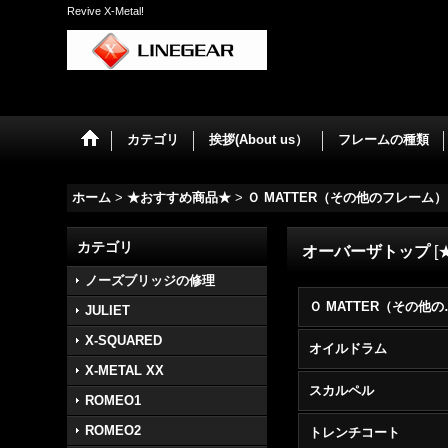
Revive X-Metal!
カテゴリ
挨拶(About us）
フレームの種類
ホーム
>
★おすすめ商品★
>
Ｏ MATTER（その他のフレーム）
カテゴリ
オーバーザトップ
[
ノーズブリッジの修理
Ｏ MATTE
JULIET
X-SQUARED
オイルドラム
X-METAL XX
スカルペル
ROMEO1
ROMEO2
トレンチコート