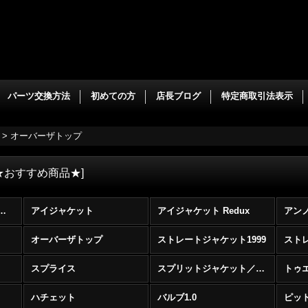
パーツ交換方法
初めての方
店長ブログ
特定商取引法表示
>
オーバーザトップ
★おすすめ商品★
]
R（その他のフレーム） (全商品)
アイジャケット
アイジャケット Redux
アン
オーバーザトップ
ストレートジャケット1999
ストレ
スプライス
スプリットジャケット／ウィンドジャケット
トゥ
ハチェット
バルブ1.0
ピッ