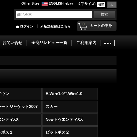
Other Sites
:
ENGLISH
ebay
文字サイズ
:
0
カートの中身
ログイン
新規登録はこちら
お問い合せ
全商品レビュー一覧
ご利用案内
ノウン
E-Wire1.0/T-Wire1.0
ートジャケット2007
スカー
エンティXX
NewトゥエンティXX
トボス１
ピットボス２