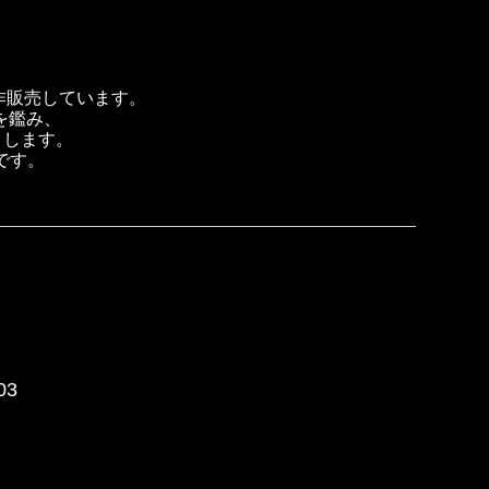
製作販売しています。
を鑑み、
トします。
です。
03