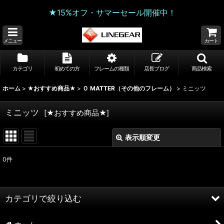
★15%オフ・サマーセール開催中！
メニュー
カート
カテゴリ
初めての方
フレームの種類
店長ブログ
商品検索
ホーム
>
★おすすめ商品★
>
Ｏ MATTER（その他のフレーム）
>
ミニッツ
ミニッツ
[
★おすすめ商品★
]
表示順変更
閉じる
0
件
表示数
:
並び順
:
カテゴリで絞り込む
絞り込む