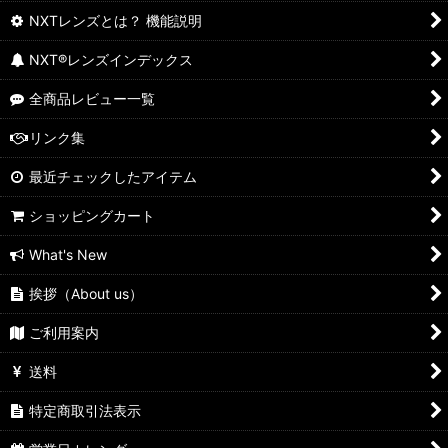
NXTレンズとは？ 機能説明
スプライス
NXT®レンズインデックス
スプリットジャケット／ウィンドジャケット
全商品レビュー一覧
トゥエンティXX
リンク集
NewトゥエンティXX
最近チェックしたアイテム
トレンチコート
ショッピングカート
ハチェット
What's New
バルブ1.0
挨拶（About us）
ピットボス１
ご利用案内
送料
ピットボス２
特定商取引法表示
ピットブル