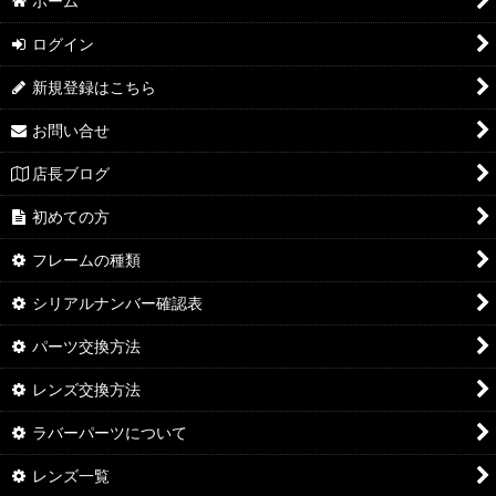
ホーム
Ｏ MATTER（その他のフレーム） (全商品)
ログイン
アイジャケット
新規登録はこちら
アイジャケット Redux
お問い合せ
アンノウン
店長ブログ
E-Wire1.0/T-Wire1.0
初めての方
オイルドラム
フレームの種類
オーバーザトップ
シリアルナンバー確認表
ストレートジャケット1999
パーツ交換方法
ストレートジャケット2007
レンズ交換方法
ラバーパーツについて
スカー
レンズ一覧
スカルペル