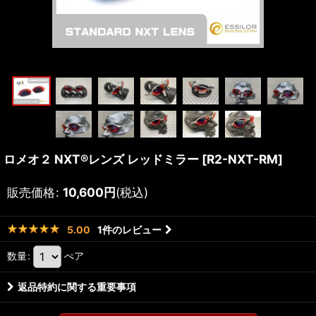
ロメオ２ NXT®レンズ レッドミラー
[
R2-NXT-RM
]
販売価格
:
10,600
円
(税込)
1
件のレビュー
5.00
数量
:
ぺア
返品特約に関する重要事項