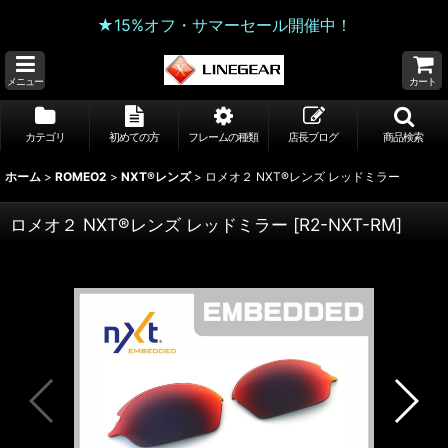
★15%オフ・サマーセール開催中！
メニュー
カート
カテゴリ
初めての方
フレームの種類
店長ブログ
商品検索
ホーム
>
ROMEO2
>
NXT®レンズ
>
ロメオ２ NXT®レンズ レッドミラー
ロメオ２ NXT®レンズ レッドミラー
[
R2-NXT-RM
]