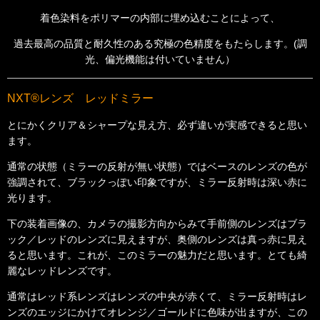
着色染料をポリマーの内部に埋め込むことによって、
過去最高の品質と耐久性のある究極の色精度をもたらします。(調
光、偏光機能は付いていません）
NXT®レンズ レッドミラー
とにかくクリア＆シャープな見え方、必ず違いが実感できると思い
ます。
通常の状態（ミラーの反射が無い状態）ではベースのレンズの色が
強調されて、ブラックっぽい印象ですが、ミラー反射時は深い赤に
光ります。
下の装着画像の、カメラの撮影方向からみて手前側のレンズはブラ
ック／レッドのレンズに見えますが、奥側のレンズは真っ赤に見え
ると思います。これが、このミラーの魅力だと思います。とても綺
麗なレッドレンズです。
通常はレッド系レンズはレンズの中央が赤くて、ミラー反射時はレ
ンズのエッジにかけてオレンジ／ゴールドに色味が出ますが、この