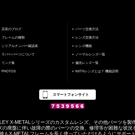
店長のブログ
パーツ交換方法
フレームの種類
レンズ交換方法
シリアルナンバー確認表
レンズ機能
ラバーパーツについて
ノーマルレンズ一覧
リンク集
偏光レンズ一覧
PHOTOS
NXT®レンズとは？ 機能説明
スマートフォンサイト
OAKLEY X-METALシリーズのカスタムレンズ、その他パーツを
ズの廃盤に伴い故障の際のパーツの交換、修理等が困難な状況
後もX-METALフレームを長く使っていただけるようにサポー