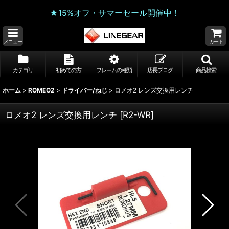
★15%オフ・サマーセール開催中！
メニュー
カート
カテゴリ
初めての方
フレームの種類
店長ブログ
商品検索
ホーム
>
ROMEO2
>
ドライバー/ねじ
>
ロメオ2 レンズ交換用レンチ
ロメオ2 レンズ交換用レンチ
[
R2-WR
]