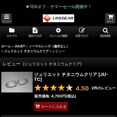
★15%オフ・サマーセール開催中！
メニュー
カート
カテゴリ
初めての方
フレームの種類
店長ブログ
商品検索
ホーム
>
JULIET
>
ノーマルレンズ（偏光なし）
>
ジュリエット チタニウムクリア
>
レビュー
レビュー
[
ジュリエット チタニウムクリア
]
ジュリエット チタニウムクリア
[
JU-
TC
]
4.50
2
件のレビュー
販売価格
:
4,700円
(税込)
カートに入れる