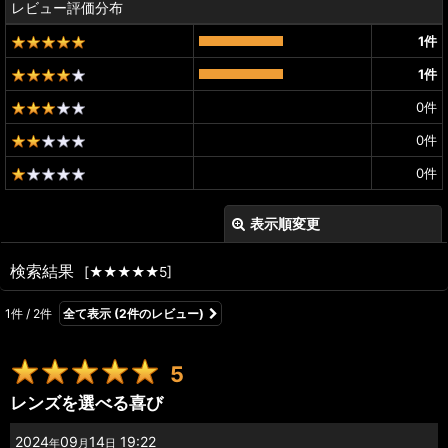
レビュー評価分布
1
件
1
件
0
件
0
件
0
件
表示順変更
閉じる
検索結果
[
★★★★★5
]
レビュー検索
:
1
件
/
2
件
全て表示
(2件のレビュー)
期間
:
5
画像
:
レンズを選べる喜び
星の数
:
2024
09
14
19:22
年
月
日