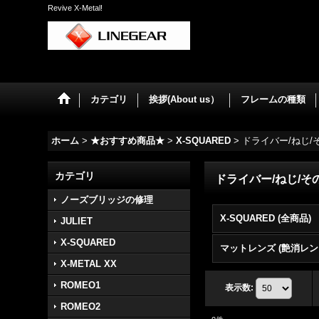
Revive X-Metal!
カテゴリ
挨拶(About us）
フレームの種類
ホーム
>
★おすすめ商品★
>
X-SQUARED
>
ドライバー/ねじ/
カテゴリ
ドライバー/ねじ/そ
ノーズブリッジの修理
X-SQUARED (全商品)
JULIET
X-SQUARED
X-METAL XX
ROMEO1
表示数
:
ROMEO2