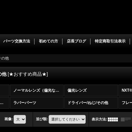
パーツ交換方法
初めての方
店長ブログ
特定商取引法表示
その他
の他
[
★おすすめ商品★
]
ノーマルレンズ（偏光なし）
偏光レンズ
NXT
マットレンズ (艶消レンズ）
ラバーパーツ
ドライバー/ねじ/その他
フレ
画像
:
並び順
:
表示方法
: