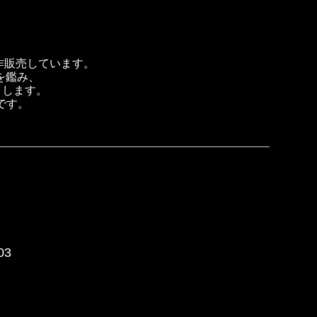
製作販売しています。
を鑑み、
トします。
です。
03