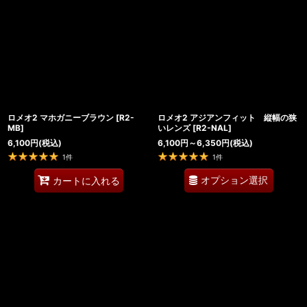
ロメオ2 マホガニーブラウン
[
R2-
ロメオ2 アジアンフィット 縦幅の狭
MB
]
いレンズ
[
R2-NAL
]
6,100
円
(税込)
6,100
円
～6,350
円
(税込)
1
件
1
件
オプション選択
カートに入れる