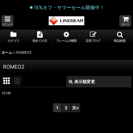
★15%オフ・サマーセール開催中！
メニュー
カート
カテゴリ
初めての方
フレームの種類
店長ブログ
商品検索
ホーム
>
ROMEO2
ROMEO2
表示順変更
閉じる
101
件
サブカテゴリ
:
1
2
次
»
表示数
:
並び順
: