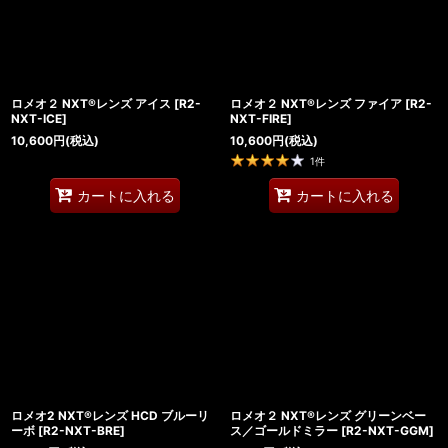
ロメオ２ NXT®レンズ アイス
[
R2-
ロメオ２ NXT®レンズ ファイア
[
R2-
NXT-ICE
]
NXT-FIRE
]
10,600
円
(税込)
10,600
円
(税込)
1
件
カートに入れる
カートに入れる
ロメオ2 NXT®レンズ HCD ブルーリ
ロメオ２ NXT®レンズ グリーンベー
ーボ
[
R2-NXT-BRE
]
ス／ゴールドミラー
[
R2-NXT-GGM
]