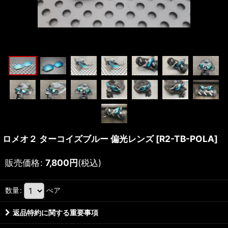
ロメオ２ ターコイズブルー 偏光レンズ
[
R2-TB-POLA
]
販売価格
:
7,800
円
(税込)
数量
:
ぺア
返品特約に関する重要事項