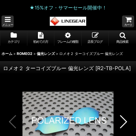
★15%オフ・サマーセール開催中！
メニュー
カート
カテゴリ
初めての方
フレームの種類
店長ブログ
商品検索
ホーム
>
ROMEO2
>
偏光レンズ
>
ロメオ２ ターコイズブルー 偏光レンズ
ロメオ２ ターコイズブルー 偏光レンズ
[
R2-TB-POLA
]