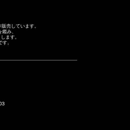
製作販売しています。
を鑑み、
トします。
です。
03