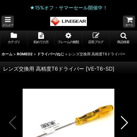
★15%オフ・サマーセール開催中！
メニュー
カート
カテゴリ
初めての方
フレームの種類
店長ブログ
商品検索
ホーム
>
ROMEO2
>
ドライバー/ねじ
>
レンズ交換用 高精度T6ドライバー
レンズ交換用 高精度T6ドライバー
[
VE-T6-SD
]