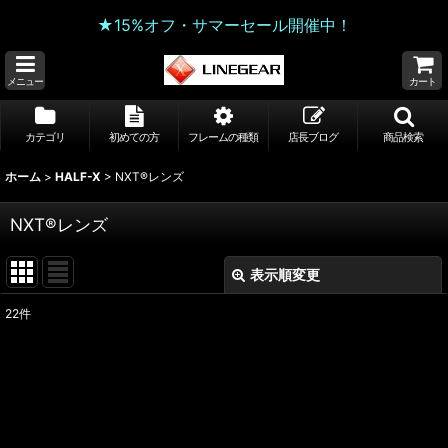
★15%オフ・サマーセール開催中！
メニュー
カート
カテゴリ
初めての方
フレームの種類
店長ブログ
商品検索
ホーム
>
HALF-X
>
NXT®レンズ
NXT®レンズ
表示順変更
閉じる
22
件
表示数
:
並び順
:
絞り込む