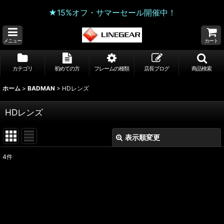
★15%オフ・サマーセール開催中！
メニュー
カート
カテゴリ
初めての方
フレームの種類
店長ブログ
商品検索
ホーム
>
BADMAN
>
HDレンズ
HDレンズ
表示順変更
閉じる
4
件
表示数
:
並び順
:
絞り込む