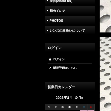
挨拶(About us）
初めての方
PHOTOS
レンズの取扱いについて
ログイン
ログイン
新規登録はこちら
営業日カレンダー
2026年8月
次月»
月
火
水
木
金
土
日