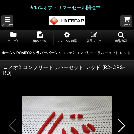
★15%オフ・サマーセール開催中！
メニュー
カート
カテゴリ
初めての方
フレームの種類
店長ブログ
商品検索
ホーム
>
ROMEO2
>
ラバーパーツ
>
ロメオ2 コンプリートラバーセット レッド
ロメオ2 コンプリートラバーセット レッド
[
R2-CRS-
RD
]