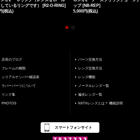
ドしているリングです）
[
R2-O-RING
]
ップ
[
NB-REP
]
円
(税込)
5,000円
(税込)
店長のブログ
パーツ交換方法
フレームの種類
レンズ交換方法
シリアルナンバー確認表
レンズ機能
ラバーパーツについて
ノーマルレンズ一覧
リンク集
偏光レンズ一覧
PHOTOS
NXT®レンズとは？ 機能説明
スマートフォンサイト