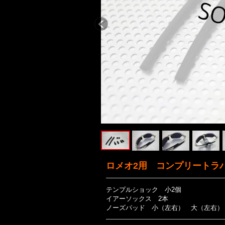
ロメオ2用 コンプリートラ
テンプルショック 小2個
イアーソックス 2本
ノーズパッド 小（左右） 大（左右）