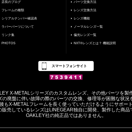
店長のブログ
パーツ交換方法
フレームの種類
レンズ交換方法
シリアルナンバー確認表
レンズ機能
ラバーパーツについて
ノーマルレンズ一覧
リンク集
偏光レンズ一覧
PHOTOS
NXT®レンズとは？ 機能説明
スマートフォンサイト
OAKLEY X-METALシリーズのカスタムレンズ、その他パーツを
ズの廃盤に伴い故障の際のパーツの交換、修理等が困難な状況
後もX-METALフレームを長く使っていただけるようにサポー
の販売しているレンズはLINEGEAR独自に開発、製作した商品
OAKLEY社の純正品ではありません。