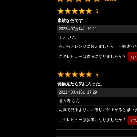
5
素敵な色です！
2023
07
14
19:11
年
月
日
ナオ
さん
赤からオレンジに替えましたが、一味違っ
このレビューは参考になりましたか？
5
現物見たら気に入った。
2021
03
18
17:29
年
月
日
購入者
さん
写真で見るよりいい感じに仕上がると思い
このレビューは参考になりましたか？