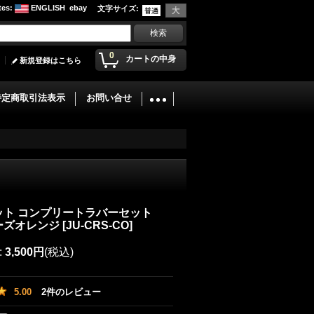
tes
:
ENGLISH
ebay
文字サイズ
:
0
カートの中身
新規登録はこちら
特定商取引法表示
お問い合せ
ット コンプリートラバーセット
ーズオレンジ
[
JU-CRS-CO
]
:
3,500円
(税込)
5.00
2
件のレビュー