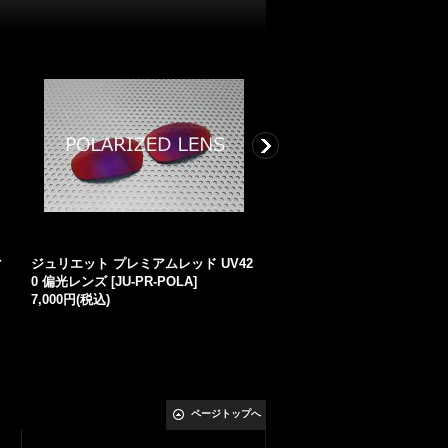
マ
ジュリエット プレミアムレッド UV42
ジュリエット コンプリート
0 偏光レンズ
[
JU-PR-POLA
]
ト バイオレット
[
JU-CRS-V
7,000円
(税込)
3,500円
(税込)
ページトップへ