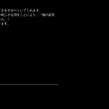
すさをサポートしてくれます。
り眩しさを消すことにより、「物の起伏
せん。）
ります。