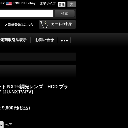
tes
:
ENGLISH
ebay
文字サイズ
:
0
カートの中身
新規登録はこちら
特定商取引法表示
お問い合せ
ト NXT®調光レンズ HCD プラ
ア
[
JU-NXTV-PV
]
:
9,800円
(税込)
ぺア