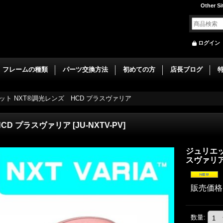
Other Si
ログイン
フレームの種類
パーツ交換方法
初めての方
店長ブログ
ット NXT®調光レンズ HCD プラスヴァリア
HCD プラスヴァリア
[
JU-NXTV-PV
]
ジュリエッ
スヴァリ
販売価格
数量
: