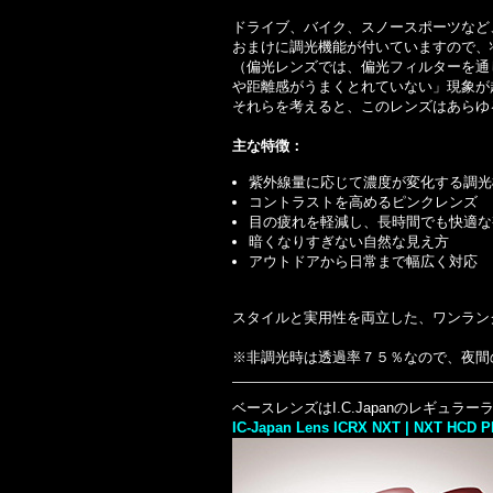
ドライブ、バイク、スノースポーツなど
おまけに調光機能が付いていますので、
（偏光レンズでは、偏光フィルターを通
や距離感がうまくとれていない」現象が
それらを考えると、このレンズはあらゆ
主な特徴：
紫外線量に応じて濃度が変化する調光
コントラストを高めるピンクレンズ
目の疲れを軽減し、長時間でも快適な
暗くなりすぎない自然な見え方
アウトドアから日常まで幅広く対応
スタイルと実用性を両立した、ワンラン
※非調光時は透過率７５％なので、
夜間
ベースレンズはI.C.Japanのレギュラーライン
IC-Japan Lens ICRX NXT | NXT HCD 