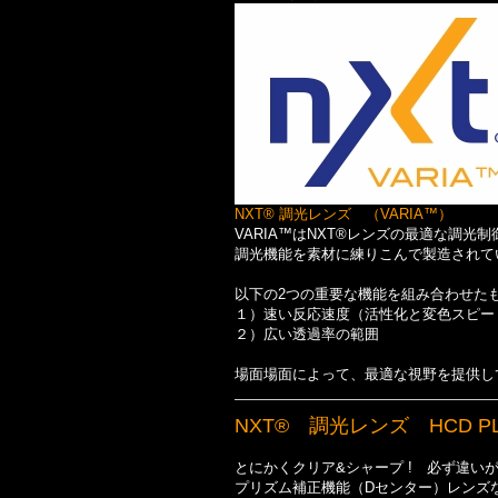
NXT® 調光レンズ （VARIA™）
VARIA™はNXT®レンズの最適な調光
調光機能を素材に練りこんで製造されて
以下の2つの重要な機能を組み合わせた
１）速い反応速度（活性化と変色スピー
２）広い透過率の範囲
場面場面によって、最適な視野を提供し
NXT® 調光レンズ HCD PL
とにかくクリア&シャープ ! 必ず違い
プリズム補正機能（Dセンター）レンズ