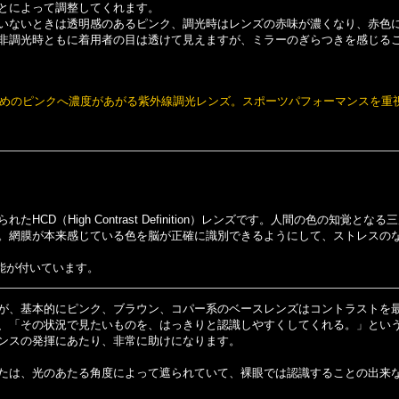
とによって調整してくれます。
いないときは透明感のあるピンク、調光時はレンズの赤味が濃くなり、赤色
非調光時ともに着用者の目は透けて見えますが、ミラーのぎらつきを感じる
めのピンクへ濃度があがる紫外線調光レンズ。スポーツパフォーマンスを重視
HCD（High Contrast Definition）レンズです。人間の色の知覚
。網膜が本来感じている色を脳が正確に識別できるようにして、ストレスの
じ機能が付いています。
が、基本的にピンク、ブラウン、コパー系のベースレンズはコントラストを
、「その状況で見たいものを、はっきりと認識しやすくしてくれる。」とい
ンスの発揮にあたり、非常に助けになります。
たは、光のあたる角度によって遮られていて、裸眼では認識することの出来