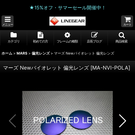
★15%オフ・サマーセール開催中！
メニュー
カート
カテゴリ
初めての方
フレームの種類
店長ブログ
商品検索
ホーム
>
MARS
>
偏光レンズ
>
マーズ Newバイオレット 偏光レンズ
マーズ Newバイオレット 偏光レンズ
[
MA-NVI-POLA
]