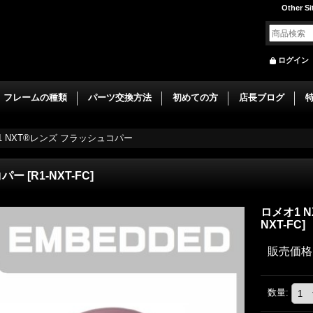
Other Si
ログイン
フレームの種類
パーツ交換方法
初めての方
店長ブログ
1 NXT®レンズ フラッシュコパー
コパー
[
R1-NXT-FC
]
ロメオ1 
NXT-FC
]
販売価格
数量
: