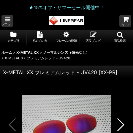
★15%オフ・サマーセール開催中！
メニュー
カート
カテゴリ
初めての方
フレームの種類
店長ブログ
商品検索
ホーム
>
X-METAL XX
>
ノーマルレンズ（偏光なし）
>
X-METAL XX プレミアムレッド - UV420
X-METAL XX プレミアムレッド - UV420
[
XX-PR
]