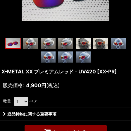
X-METAL XX プレミアムレッド - UV420
[
XX-PR
]
販売価格
:
4,900
円
(税込)
数量
:
ぺア
返品特約に関する重要事項