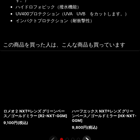
ハイドロフォビック（撥水機能）
UV400プロテクション（UVA UVB をカットします。）
インパクトプロテクション（耐衝撃性）
この商品を買った人は、こんな商品も買っています
ロメオ２ NXT®レンズ グリーンベー
ハーフエックス NXT®レンズ グリー
ス／ゴールドミラー
[
R2-NXT-GGM
]
ンベース／ゴールドミラー
[
HX-NXT-
GGM
]
9,100
円
(税込)
9,800
円
(税込)