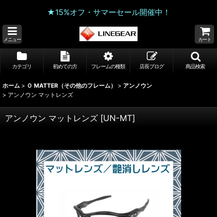
★15%オフ・サマーセール開催中！
メニュー
カート
カテゴリ
初めての方
フレームの種類
店長ブログ
商品検索
ホーム
>
Ｏ MATTER（その他のフレーム）
>
アンノウン
>
アンノウン マットレンズ
アンノウン マットレンズ
[
UN-MT
]