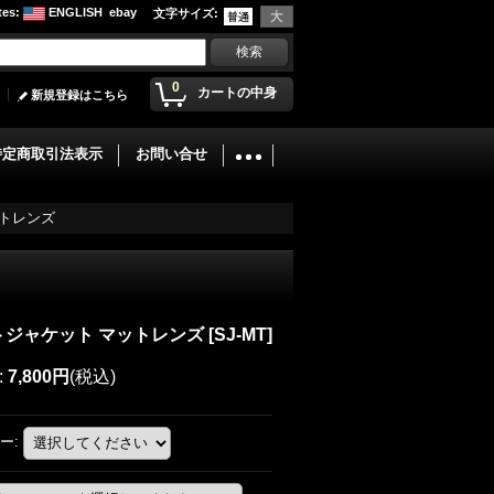
tes
:
ENGLISH
ebay
文字サイズ
:
0
カートの中身
新規登録はこちら
特定商取引法表示
お問い合せ
ットレンズ
トジャケット マットレンズ
[
SJ-MT
]
:
7,800円
(税込)
ー
: