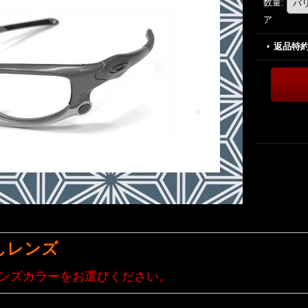
数量
:
ア
返品特
しレンズ
ンズカラーをお選びください。