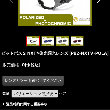
ピットボス２ NXT®偏光調光レンズ
[
PB2-NXTV-POLA
]
販売価格
:
0
円
(税込)
レンズカラー
を選択してください
数量
:
ぺア
返品特約に関する重要事項