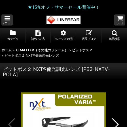
★15%オフ・サマーセール開催中！
メニュー
カート
カテゴリ
初めての方
フレームの種類
店長ブログ
商品検索
ホーム
>
Ｏ MATTER（その他のフレーム）
>
ピットボス２
>
ピットボス２ NXT®偏光調光レンズ
ピットボス２ NXT®偏光調光レンズ
[
PB2-NXTV-
POLA
]