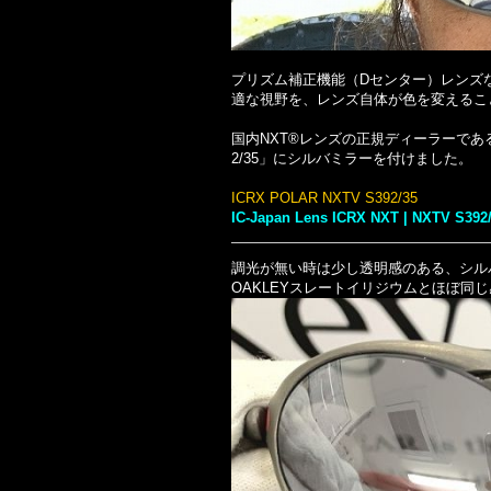
プリズム補正機能（Dセンター）レンズ
適な視野を、レンズ自体が色を変えるこ
国内NXT®レンズの正規ディーラーである、
2/35」にシルバミラーを付けました。
ICRX POLAR NXTV S392/35
IC-Japan Lens ICRX NXT | NXTV S392
調光が無い時は少し透明感のある、シル
OAKLEYスレートイリジウムとほぼ同