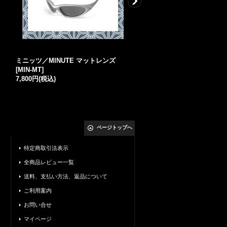
ミニッツ／MINUTE マットレンズ
X-SQUARED NXT®レンズ
[
MIN-MT
]
レッド
[
XS-NXT-PR
]
7,800円
(税込)
9,400円
(税込)
ページトップへ
特定商取引法表示
全商品レビュー一覧
送料、支払い方法、返品について
ご利用案内
お問い合せ
マイページ