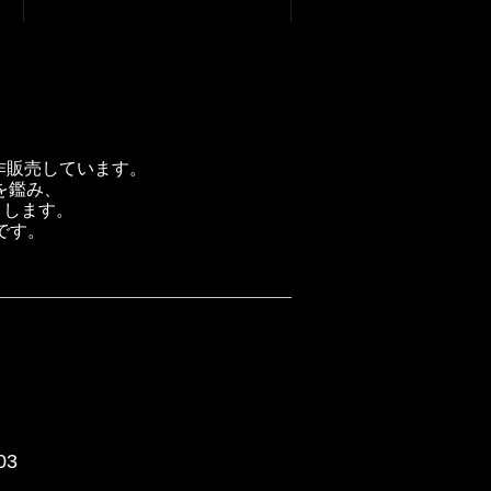
製作販売しています。
を鑑み、
トします。
です。
03