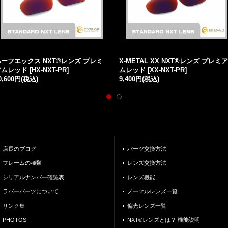
ハーフエックス NXT®レンズ プレミ
X-METAL XX NXT®レンズ プレミア
アムレッド
[
HX-NXT-PR
]
ムレッド
[
XX-NXT-PR
]
0,600円
(税込)
9,400円
(税込)
店長のブログ
パーツ交換方法
フレームの種類
レンズ交換方法
シリアルナンバー確認表
レンズ機能
ラバーパーツについて
ノーマルレンズ一覧
リンク集
偏光レンズ一覧
PHOTOS
NXT®レンズとは？ 機能説明