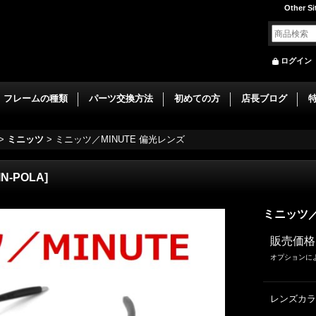
Other Si
ログイン
フレームの種類
パーツ交換方法
初めての方
店長ブログ
>
ミニッツ
>
ミニッツ／MINUTE 偏光レンズ
IN-POLA
]
ミニッツ／
販売価格
オプションに
レンズカラ