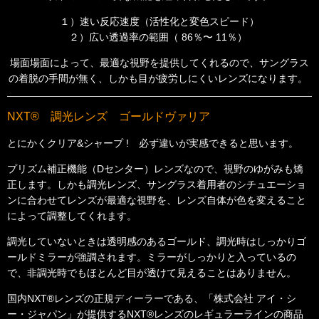
１）速い反応速度（活性化と変色スピード）
２）広い透過率の範囲（ 86％〜 11％）
場面場面によって、最適な視野を提供してくれるので、サングラス
の着脱の手間が無く、
しかも目が疲労しにくいレンズになります。
NXT® 調光レンズ ゴールドヴァリア
とにかくクリア&シャープ ! 必ず違いが実感できると思います。
プリズム補正機能（Dセンター）レンズなので、視野のゆがみも矯
正します。しかも調光レンズ、サングラス着用者のシチュエーショ
ンに合わせてレンズが最適な視野を、レンズ自体が色を変えること
によって調整してくれます。
調光していないときは透明感のあるゴールド、調光時はしっかりゴ
ールドミラーが強調されます。ミラーがしっかりと入っているの
で、非調光時でもほとんど目が透けて見えることはありません。
国内NXT®レンズの正規ディーラーである、「株式会社 アイ・シ
ー・ジャパン」が提供するNXT®レンズのレギュラーラインの商品