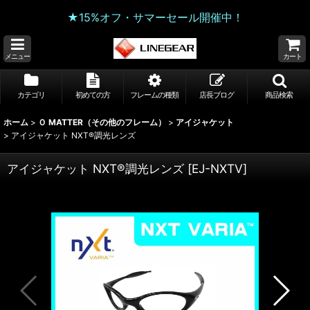
★15%オフ・サマーセール開催中！
メニュー
カート
カテゴリ
初めての方
フレームの種類
店長ブログ
商品検索
ホーム
>
Ｏ MATTER（その他のフレーム）
>
アイジャケット
>
アイジャケット NXT®調光レンズ
アイジャケット NXT®調光レンズ
[
EJ-NXTV
]