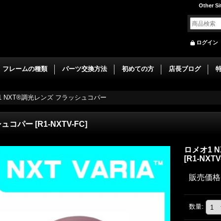
Other Si
ログイン
フレームの種類
パーツ交換方法
初めての方
店長ブログ
1 NXT®調光レンズ フラッシュコパー
シュコパー
[
R1-NXTV-FC
]
ロメオ1 
[
R1-NXTV
販売価格
数量
: