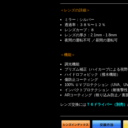
＜レンズの詳細＞
ミラー：シルバー
透過率：３８％〜１２％
レンズカーブ：８
レンズの厚さ：2.1mm - 1.8mm
夜間の運転
不可
／昼間の運転可
＜機能＞
調光機能
プリズム補正（ハイカーブによる視野
ハイドロフォビック（撥水機能）
傷防止コーティング
100% ＵＶプロテクション（UVA、
インパクトプロテクション（耐衝撃性
ARコーティング（映り込み防止／裏
レンズ交換には
Ｔ６ドライバー（別売）