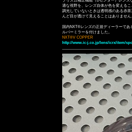
プリズム補正機能（Dセンター）レンズ
適な視野を、レンズ自体が色を変えるこ
調光していないときは透明感のある赤茶
んど目が透けて見えることはありません
国内NXT®レンズの正規ディーラーである
ルバーミラーを付けました。
NXT®V COPPER
http://www.ic-j.co.jp/lens/icrx/item/sp