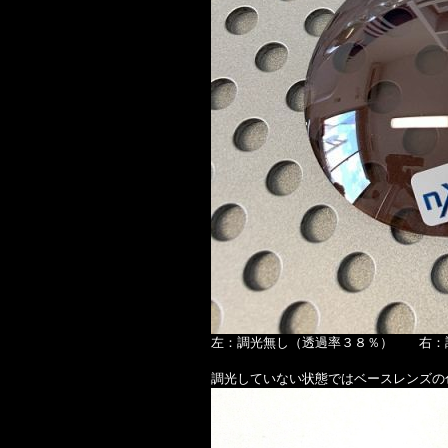
左：調光無し（透過率３８％） 右：
調光していない状態ではベースレンズの