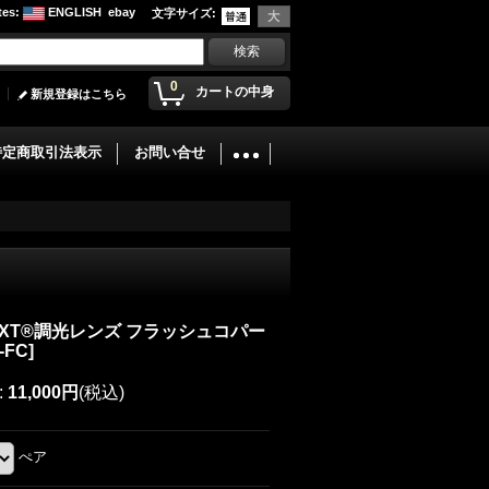
tes
:
ENGLISH
ebay
文字サイズ
:
0
カートの中身
新規登録はこちら
特定商取引法表示
お問い合せ
NXT®調光レンズ フラッシュコパー
-FC
]
:
11,000円
(税込)
ぺア