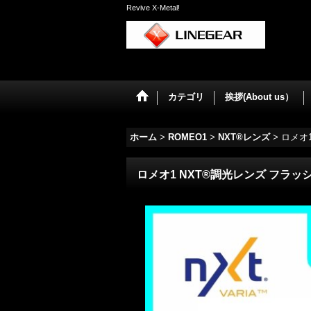
Revive X-Metal!
カテゴリ
挨拶(About us）
ホーム
>
ROMEO1
>
NXT®レンズ
>
ロメオ
ロメオ1 NXT®調光レンズ フラッ