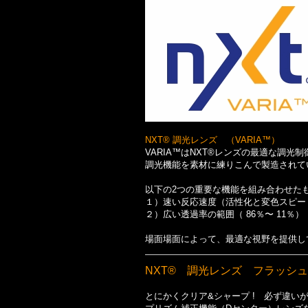
NXT® 調光レンズ （VARIA™）
VARIA™はNXT®レンズの最適な調光
調光機能を素材に練りこんで製造されて
以下の2つの重要な機能を組み合わせた
１）速い反応速度（活性化と変色スピー
２）広い透過率の範囲（ 86％〜 11％）
場面場面によって、最適な視野を提供し
NXT® 調光レンズ フラッシ
とにかくクリア&シャープ ! 必ず違い