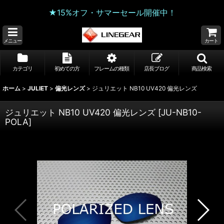
★15%オフ・サマーセール開催中！
メニュー
カート
カテゴリ
初めての方
フレームの種類
店長ブログ
商品検索
ホーム
>
JULIET
>
偏光レンズ
>
ジュリエット NB10 UV420 偏光レンズ
ジュリエット NB10 UV420 偏光レンズ
[
JU-NB10-
POLA
]