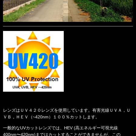
レンズはＵＶ４２０レンズを使用しています。有害光線ＵＶＡ，Ｕ
ＶＢ，ＨＥＶ（~420nm）１００％カットします。
一般的なUVカットレンズでは、HEV (高エネルギー可視光線
400nm〜420nm)まではカットすることができませんが、この