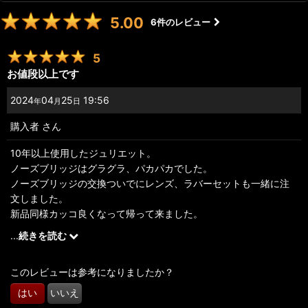
5.00
6
件のレビュー
5
お値段以上です
2024
04
25
19:56
年
月
日
購入者
さん
10年以上使用したジュリエット。
ノーズブリッジはグラグラ、パカパカでした。
ノーズブリッジの交換ついでにレンズ、ラバーセットも一緒に注
文しました。
新品同様カッコ良くなって帰って来ました。
ありがとうございました。また利用させて頂きたいと思います。
...
続きを読む
このレビューは参考になりましたか？
はい
いいえ