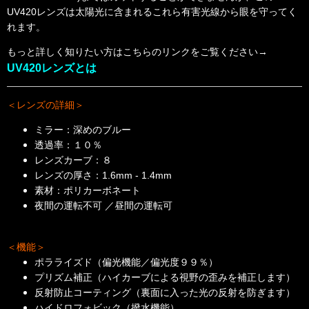
UV420レンズは太陽光に含まれるこれら有害光線から眼を守ってく
れます。
もっと詳しく知りたい方はこちらのリンクをご覧ください→
UV420レンズとは
＜レンズの詳細＞
ミラー：深めのブルー
透過率：１０％
レンズカーブ：８
レンズの厚さ：1.6mm - 1.4mm
素材：ポリカーボネート
夜間の運転不可 ／昼間の運転可
＜機能＞
ポラライズド（偏光機能／偏光度９９％）
プリズム補正（ハイカーブによる視野の歪みを補正します）
反射防止コーティング（裏面に入った光の反射を防ぎます）
ハイドロフォビック（撥水機能）