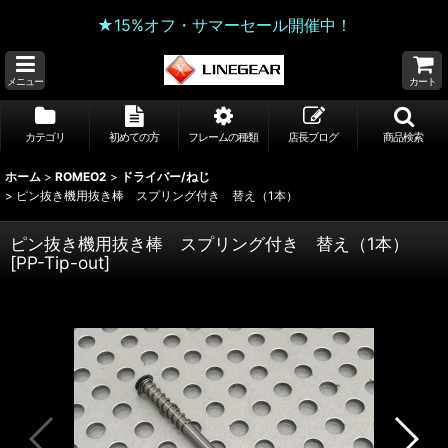
★15%オフ・サマーセール開催中！
メニュー
カート
カテゴリ
初めての方
フレームの種類
店長ブログ
商品検索
ホーム
>
ROMEO2
>
ドライバー/ねじ
>
ピン抜き機用抜き棒 スプリング付き 替え（1本）
ピン抜き機用抜き棒 スプリング付き 替え（1本）
[
PP-Tip-out
]