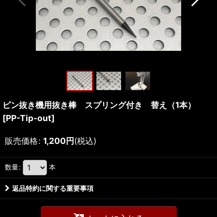
ピン抜き機用抜き棒 スプリング付き 替え（1本）
[
PP-Tip-out
]
販売価格
:
1,200
円
(税込)
数量
:
本
返品特約に関する重要事項