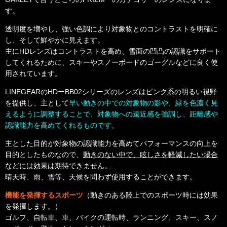
す。
透明度を増やし、強い色調により対象物とのコントラストを明確に
し、そして鮮やかに見えます。
主にHDレンズはコントラストを高め、雪面の凹凸の認識をサポート
してくれるために、スキーやスノーボードのゴーグルなどに良く使
用されています。
LINEGEARのHDーBB02シリーズのレンズはピンク系の明るい視野
を提供し、主として
早い動きの中での対象物の影や、緑を色濃く見
えるように調整することで、対象物への遠近感を強調し、距離感や
認識能力を高めてくれるものです。
主とした目的が対象物の認識能力を高めてパフォーマンスの向上を
目的としたものなので、
動きのない中で、眩しさを軽減したい場合
などには効果は期待できません。
晴天時、雨、雪等、天候を問わず使用することができます。
機能を発揮するスポーツ
（動きのある陸上でのスポーツ時には効果
を発揮します。）
ゴルフ、自転車、車、バイクの運転時、ランニング、スキー、スノ