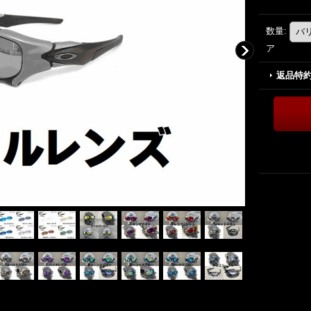
数量
:
ア
返品特