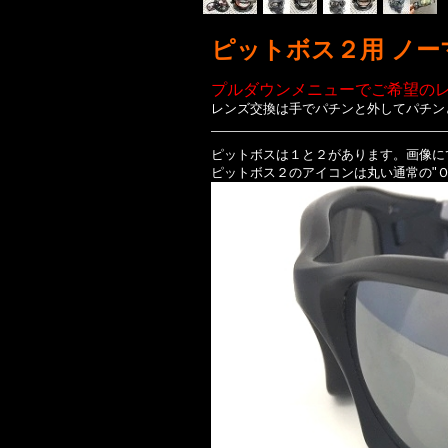
ピットボス２
用
ノー
プルダウンメニューでご希望の
レンズ交換は手でパチンと外してパチン
ピットボスは１と２があります。画像に
ピットボス２のアイコンは丸い通常の"