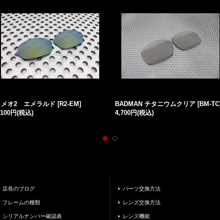
ロメオ2 エメラルド
[
R2-EM
]
BADMAN チタニウムクリア
[
BM-TC
,100円
(税込)
4,700円
(税込)
店長のブログ
パーツ交換方法
フレームの種類
レンズ交換方法
シリアルナンバー確認表
レンズ機能