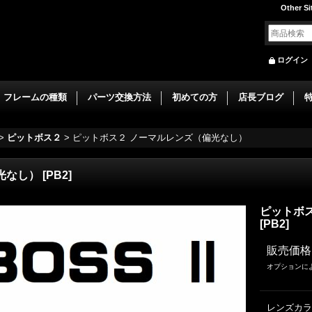
Other Si
ログイン
フレームの種類
パーツ交換方法
初めての方
店長ブログ
>
ピットボス２
>
ピットボス２ ノーマルレンズ（偏光なし）
光なし）
[
PB2
]
ピットボ
[
PB2
]
販売価格
オプションに
レンズカラ