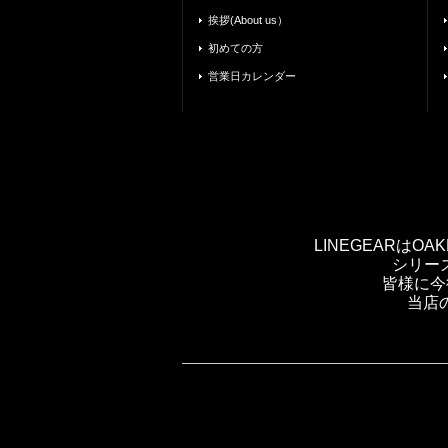
挨拶(About us）
初めての方
営業日カレンダー
LINEGEARは
シリー
皆様に今
当店