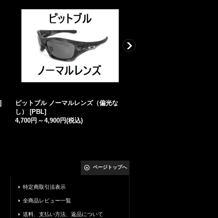
]
ピットブル ノーマルレンズ（偏光な
X-METAL XX ライムゴールド 
し）
[
PBL
]
[
XX-LG
]
4,700円
～
4,900円
(税込)
4,900円
(税込)
ページトップへ
特定商取引法表示
全商品レビュー一覧
送料、支払い方法、返品について