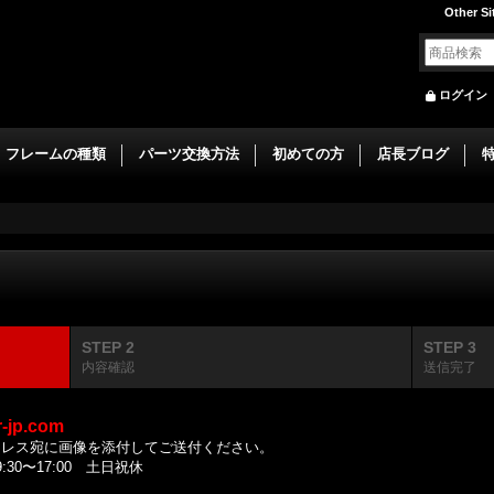
Other Si
ログイン
フレームの種類
パーツ交換方法
初めての方
店長ブログ
STEP 2
STEP 3
内容確認
送信完了
r-jp.com
ドレス宛に画像を添付してご送付ください。
0〜17:00 土日祝休