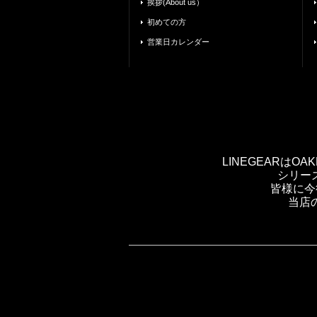
挨拶(About us）
初めての方
営業日カレンダー
LINEGEARは
シリー
皆様に今
当店