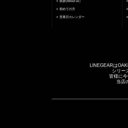
挨拶(About us）
初めての方
営業日カレンダー
LINEGEARは
シリー
皆様に今
当店