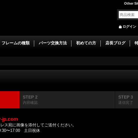
Other Si
ログイン
フレームの種類
パーツ交換方法
初めての方
店長ブログ
STEP 2
STEP 3
内容確認
送信完了
r-jp.com
ドレス宛に画像を添付してご送付ください。
0〜17:00 土日祝休